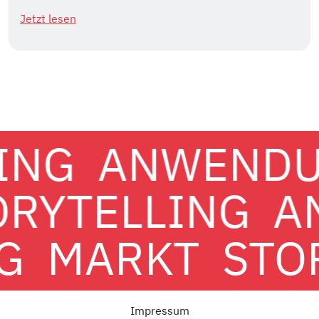
Jetzt lesen
ING
ANWEND
ORYTELLING
A
G
MARKT
STO
Impressum